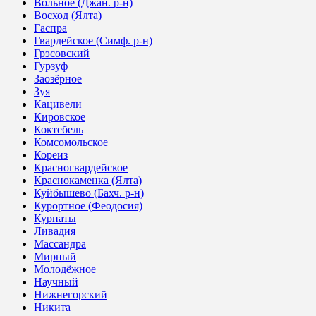
Вольное (Джан. р-н)
Восход (Ялта)
Гаспра
Гвардейское (Симф. р-н)
Грэсовский
Гурзуф
Заозёрное
Зуя
Кацивели
Кировское
Коктебель
Комсомольское
Кореиз
Красногвардейское
Краснокаменка (Ялта)
Куйбышево (Бахч. р-н)
Курортное (Феодосия)
Курпаты
Ливадия
Массандра
Мирный
Молодёжное
Научный
Нижнегорский
Никита