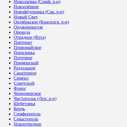
Николаевка (Симф. р-н)
Новоозёрное
Новофёдоровка (Сак. р-н)
Новый Свет
Октябрьское (Красногв. р-н)
Орджоникидзе
Ореанда
Отрадное (Ялта)
Партенит
Первомайское
Понизовка
Почтовое
Приморский
Раздольное
Санаторное
Симеиз
Советский
Форос
Черноморское
Чистополье (Лен. р-н)
Щебетовка
Керчь
Симферополь
Севастополь
Новоотрадное