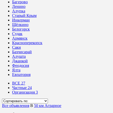
Багерово
Ленино
Алупка
Старый Крым
Инкерман
Щёлкино
Белогорск
Судак
Армянск
Красноперекопск
Саки
Бахчисарай
Алушта
Джанкой
Феодосия
Ялта
Евпатория
ВСЕ
27
Частные
24
Организация
3
Все объявления
В
50 км Аграрное