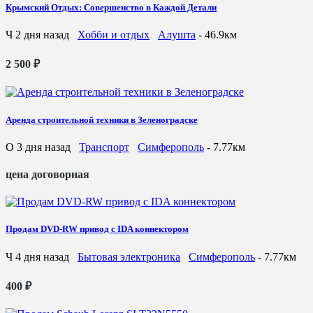
Крымский Отдых: Совершенство в Каждой Детали
Ч
2 дня назад
Хобби и отдых
Алушта
- 46.9км
2 500 ₽
Аренда строительной техники в Зеленоградске
О
3 дня назад
Транспорт
Симферополь
- 7.77км
цена договорная
Продам DVD-RW привод с IDA коннектором
Ч
4 дня назад
Бытовая электроника
Симферополь
- 7.77км
400 ₽