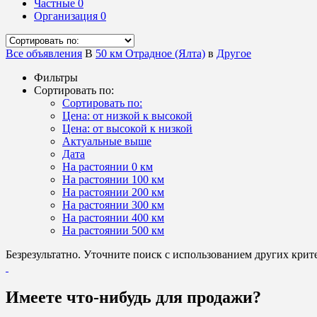
Частные
0
Организация
0
Все объявления
В
50 км Отрадное (Ялта)
в
Другое
Фильтры
Сортировать по:
Сортировать по:
Цена: от низкой к высокой
Цена: от высокой к низкой
Актуальные выше
Дата
На растоянии 0 км
На растоянии 100 км
На растоянии 200 км
На растоянии 300 км
На растоянии 400 км
На растоянии 500 км
Безрезультатно. Уточните поиск с использованием других крит
Имеете что-нибудь для продажи?