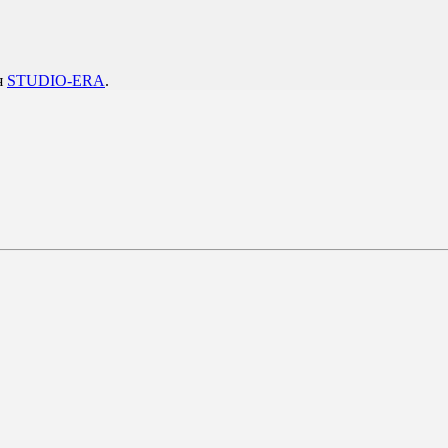
я
STUDIO-ERA
.