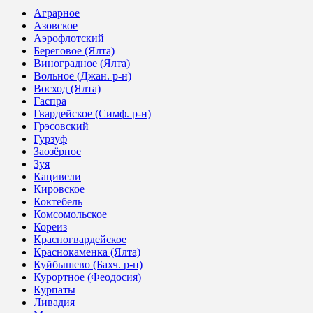
Аграрное
Азовское
Аэрофлотский
Береговое (Ялта)
Виноградное (Ялта)
Вольное (Джан. р-н)
Восход (Ялта)
Гаспра
Гвардейское (Симф. р-н)
Грэсовский
Гурзуф
Заозёрное
Зуя
Кацивели
Кировское
Коктебель
Комсомольское
Кореиз
Красногвардейское
Краснокаменка (Ялта)
Куйбышево (Бахч. р-н)
Курортное (Феодосия)
Курпаты
Ливадия