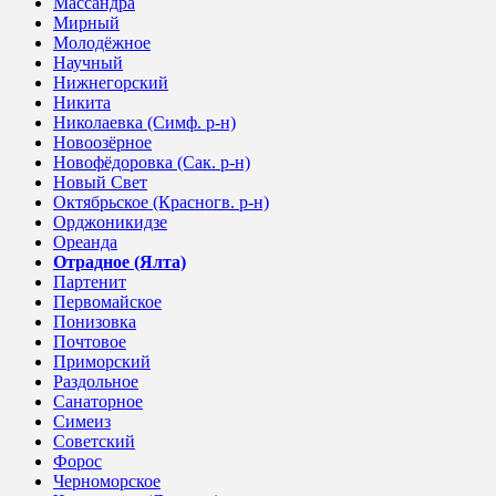
Массандра
Мирный
Молодёжное
Научный
Нижнегорский
Никита
Николаевка (Симф. р-н)
Новоозёрное
Новофёдоровка (Сак. р-н)
Новый Свет
Октябрьское (Красногв. р-н)
Орджоникидзе
Ореанда
Отрадное (Ялта)
Партенит
Первомайское
Понизовка
Почтовое
Приморский
Раздольное
Санаторное
Симеиз
Советский
Форос
Черноморское