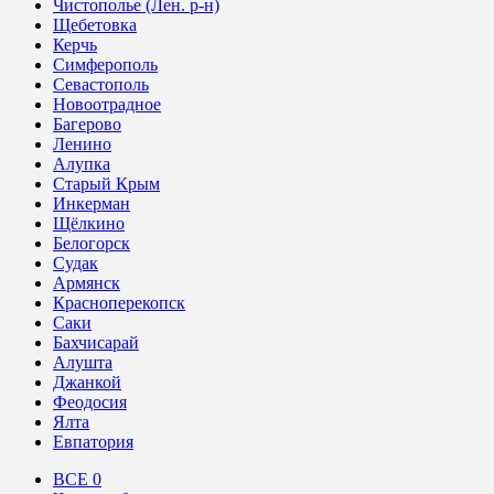
Чистополье (Лен. р-н)
Щебетовка
Керчь
Симферополь
Севастополь
Новоотрадное
Багерово
Ленино
Алупка
Старый Крым
Инкерман
Щёлкино
Белогорск
Судак
Армянск
Красноперекопск
Саки
Бахчисарай
Алушта
Джанкой
Феодосия
Ялта
Евпатория
ВСЕ
0