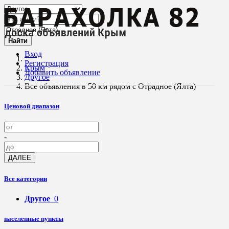
Найти
Вход
Регистрация
Крым
Добавить объявление
Другое
Все объявления в 50 км рядом с Отрадное (Ялта)
Ценовой диапазон
-
ДАЛЕЕ
Все категории
Другое
0
населенные пункты