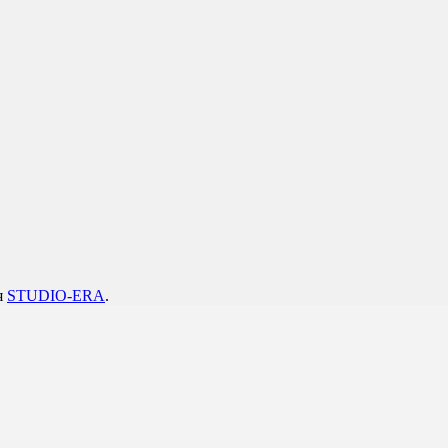
я
STUDIO-ERA
.