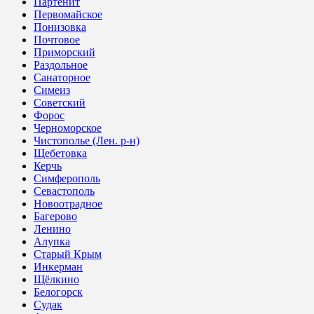
Партенит
Первомайское
Понизовка
Почтовое
Приморский
Раздольное
Санаторное
Симеиз
Советский
Форос
Черноморское
Чистополье (Лен. р-н)
Щебетовка
Керчь
Симферополь
Севастополь
Новоотрадное
Багерово
Ленино
Алупка
Старый Крым
Инкерман
Щёлкино
Белогорск
Судак