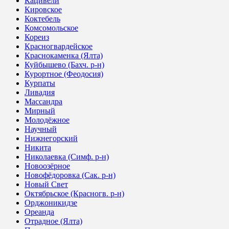
Кацивели
Кировское
Коктебель
Комсомольское
Кореиз
Красногвардейское
Краснокаменка (Ялта)
Куйбышево (Бахч. р-н)
Курортное (Феодосия)
Курпаты
Ливадия
Массандра
Мирный
Молодёжное
Научный
Нижнегорский
Никита
Николаевка (Симф. р-н)
Новоозёрное
Новофёдоровка (Сак. р-н)
Новый Свет
Октябрьское (Красногв. р-н)
Орджоникидзе
Ореанда
Отрадное (Ялта)