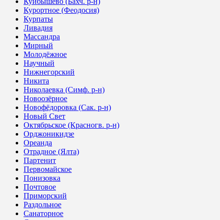
Куйбышево (Бахч. р-н)
Курортное (Феодосия)
Курпаты
Ливадия
Массандра
Мирный
Молодёжное
Научный
Нижнегорский
Никита
Николаевка (Симф. р-н)
Новоозёрное
Новофёдоровка (Сак. р-н)
Новый Свет
Октябрьское (Красногв. р-н)
Орджоникидзе
Ореанда
Отрадное (Ялта)
Партенит
Первомайское
Понизовка
Почтовое
Приморский
Раздольное
Санаторное