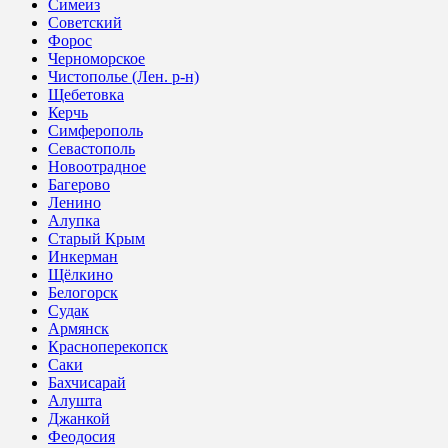
Симеиз
Советский
Форос
Черноморское
Чистополье (Лен. р-н)
Щебетовка
Керчь
Симферополь
Севастополь
Новоотрадное
Багерово
Ленино
Алупка
Старый Крым
Инкерман
Щёлкино
Белогорск
Судак
Армянск
Красноперекопск
Саки
Бахчисарай
Алушта
Джанкой
Феодосия