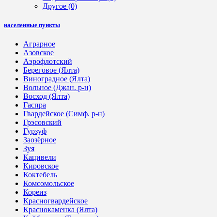
Другое
(0)
населенные пункты
Аграрное
Азовское
Аэрофлотский
Береговое (Ялта)
Виноградное (Ялта)
Вольное (Джан. р-н)
Восход (Ялта)
Гаспра
Гвардейское (Симф. р-н)
Грэсовский
Гурзуф
Заозёрное
Зуя
Кацивели
Кировское
Коктебель
Комсомольское
Кореиз
Красногвардейское
Краснокаменка (Ялта)