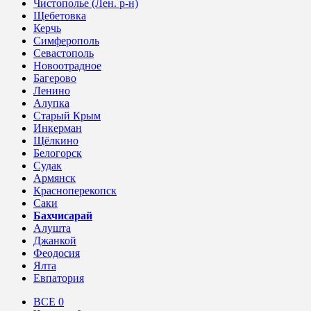
Чистополье (Лен. р-н)
Щебетовка
Керчь
Симферополь
Севастополь
Новоотрадное
Багерово
Ленино
Алупка
Старый Крым
Инкерман
Щёлкино
Белогорск
Судак
Армянск
Красноперекопск
Саки
Бахчисарай
Алушта
Джанкой
Феодосия
Ялта
Евпатория
ВСЕ
0