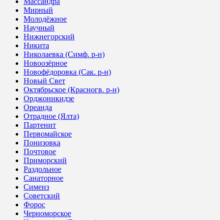
Массандра
Мирный
Молодёжное
Научный
Нижнегорский
Никита
Николаевка (Симф. р-н)
Новоозёрное
Новофёдоровка (Сак. р-н)
Новый Свет
Октябрьское (Красногв. р-н)
Орджоникидзе
Ореанда
Отрадное (Ялта)
Партенит
Первомайское
Понизовка
Почтовое
Приморский
Раздольное
Санаторное
Симеиз
Советский
Форос
Черноморское