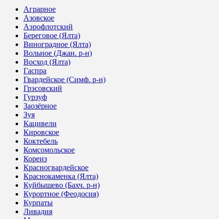
Аграрное
Азовское
Аэрофлотский
Береговое (Ялта)
Виноградное (Ялта)
Вольное (Джан. р-н)
Восход (Ялта)
Гаспра
Гвардейское (Симф. р-н)
Грэсовский
Гурзуф
Заозёрное
Зуя
Кацивели
Кировское
Коктебель
Комсомольское
Кореиз
Красногвардейское
Краснокаменка (Ялта)
Куйбышево (Бахч. р-н)
Курортное (Феодосия)
Курпаты
Ливадия