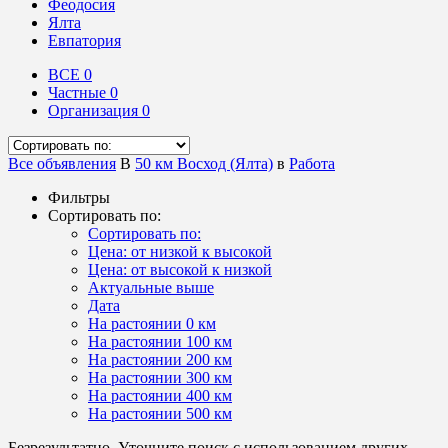
Феодосия
Ялта
Евпатория
ВСЕ
0
Частные
0
Организация
0
Все объявления
В
50 км Восход (Ялта)
в
Работа
Фильтры
Сортировать по:
Сортировать по:
Цена: от низкой к высокой
Цена: от высокой к низкой
Актуальные выше
Дата
На растоянии 0 км
На растоянии 100 км
На растоянии 200 км
На растоянии 300 км
На растоянии 400 км
На растоянии 500 км
Безрезультатно. Уточните поиск с использованием других