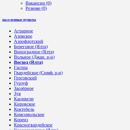
Вакансии
(0)
Резюме
(0)
населенные пункты
Аграрное
Азовское
Аэрофлотский
Береговое (Ялта)
Виноградное (Ялта)
Вольное (Джан. р-н)
Восход (Ялта)
Гаспра
Гвардейское (Симф. р-н)
Грэсовский
Гурзуф
Заозёрное
Зуя
Кацивели
Кировское
Коктебель
Комсомольское
Кореиз
Красногвардейское