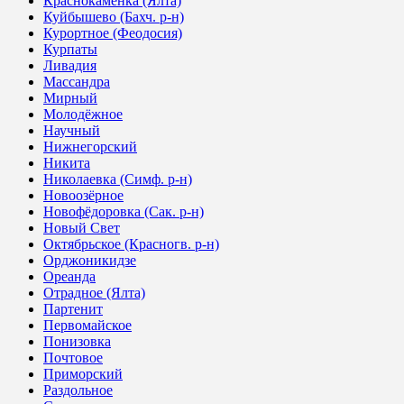
Краснокаменка (Ялта)
Куйбышево (Бахч. р-н)
Курортное (Феодосия)
Курпаты
Ливадия
Массандра
Мирный
Молодёжное
Научный
Нижнегорский
Никита
Николаевка (Симф. р-н)
Новоозёрное
Новофёдоровка (Сак. р-н)
Новый Свет
Октябрьское (Красногв. р-н)
Орджоникидзе
Ореанда
Отрадное (Ялта)
Партенит
Первомайское
Понизовка
Почтовое
Приморский
Раздольное