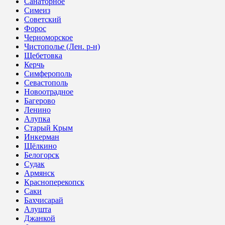
Санаторное
Симеиз
Советский
Форос
Черноморское
Чистополье (Лен. р-н)
Щебетовка
Керчь
Симферополь
Севастополь
Новоотрадное
Багерово
Ленино
Алупка
Старый Крым
Инкерман
Щёлкино
Белогорск
Судак
Армянск
Красноперекопск
Саки
Бахчисарай
Алушта
Джанкой