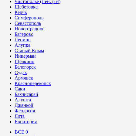
Чистополье (Лен. р-н)
Щебетовка
Керчь
Симферополь
Севастополь
Новоотрадное
Багерово
Ленино
Алупка
Старый Крым
Инкерман
Щёлкино
Белогорск
Судак
Армянск
Красноперекопск
Саки
Бахчисарай
Алушта
Джанкой
Феодосия
Ялта
Евпатория
ВСЕ
0