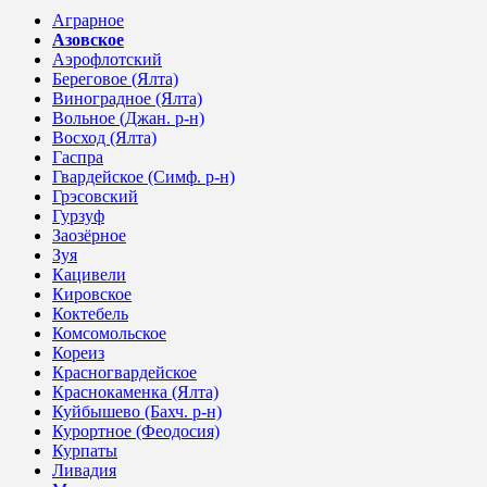
Аграрное
Азовское
Аэрофлотский
Береговое (Ялта)
Виноградное (Ялта)
Вольное (Джан. р-н)
Восход (Ялта)
Гаспра
Гвардейское (Симф. р-н)
Грэсовский
Гурзуф
Заозёрное
Зуя
Кацивели
Кировское
Коктебель
Комсомольское
Кореиз
Красногвардейское
Краснокаменка (Ялта)
Куйбышево (Бахч. р-н)
Курортное (Феодосия)
Курпаты
Ливадия