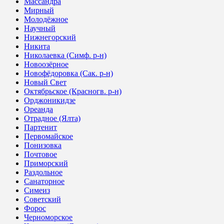
Массандра
Мирный
Молодёжное
Научный
Нижнегорский
Никита
Николаевка (Симф. р-н)
Новоозёрное
Новофёдоровка (Сак. р-н)
Новый Свет
Октябрьское (Красногв. р-н)
Орджоникидзе
Ореанда
Отрадное (Ялта)
Партенит
Первомайское
Понизовка
Почтовое
Приморский
Раздольное
Санаторное
Симеиз
Советский
Форос
Черноморское